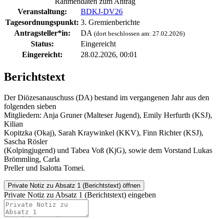
Rahmendaten zum Antrag
Veranstaltung:
BDKJ-DV26
Tagesordnungspunkt:
3. Gremienberichte
Antragsteller*in:
DA
(dort beschlossen am: 27.02.2026)
Status:
Eingereicht
Eingereicht:
28.02.2026, 00:01
Berichtstext
Der Diözesanauschuss (DA) bestand im vergangenen Jahr aus den
folgenden sieben
Mitgliedern: Anja Gruner (Malteser Jugend), Emily Herfurth (KSJ),
Kilian
Kopitzka (Okaj), Sarah Kraywinkel (KKV), Finn Richter (KSJ),
Sascha Rösler
(Kolpingjugend) und Tabea Voß (KjG), sowie dem Vorstand Lukas
Brömmling, Carla
Preller und Isalotta Tomei.
Private Notiz
zu Absatz 1 (Berichtstext) öffnen
Private Notiz zu Absatz 1 (Berichtstext) eingeben